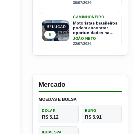
30/07/2026
CAMINHONEIRO
Motoristas brasileiros
5º LUGAR
podem encontrar
oportunidades na
5
Espanha com salários
JOÃO NETO
que passam de R$ 17
22/07/2026
mil por mês
Mercado
MOEDAS E BOLSA
DOLAR
EURO
R$ 5,12
R$ 5,91
IBOVESPA