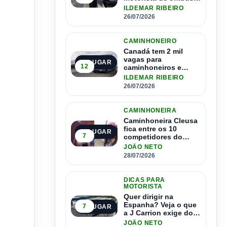
pode contratar até
ILDEMAR RIBEIRO
1.500 motoristas
26/07/2026
CAMINHONEIRO
Canadá tem 2 mil
vagas para
2º LUGAR
12
caminhoneiros e
salário de até R$ 24
ILDEMAR RIBEIRO
mil por mês
26/07/2026
CAMINHONEIRA
Caminhoneira Cleusa
fica entre os 10
3º LUGAR
7
competidores do
Master Driver Brasil
JOÃO NETO
28/07/2026
DICAS PARA
MOTORISTA
Quer dirigir na
Espanha? Veja o que
7
4º LUGAR
a J Carrion exige dos
brasileiros
JOÃO NETO