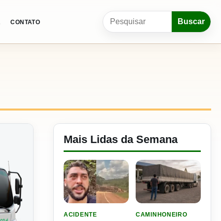
Pesquisar por:
Buscar
A
CONTATO
Mais Lidas da Semana
LER MATERIA: VIDEO: FILHO DO NENI SOFRE 
LER MATERIA: ELE RODOU
ACIDENTE
CAMINHONEIRO