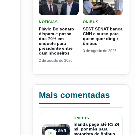
LER MATERIA: FLÁVIO BOLSONARO DISPARA E
LER MATERIA: SEST SENA
NOTICIAS
ÔNIBUS
Flávio Bolsonaro
SEST SENAT banca
dispara e passa
CNH e curso para
dos 70% em
quem quer dirigir
enquete para
ônibus
presidente entre
3 de agosto de 2026
caminhoneiros
2 de agosto de 2026
Mais comentadas
ÔNIBUS
Irlanda paga até R$ 24
mil por mês para
1º LUGAR
18
motorista de ônibus e