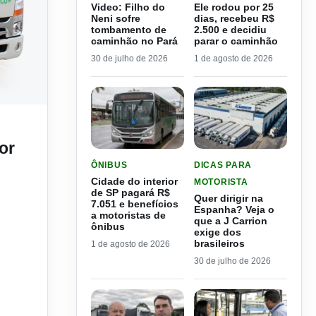
Video: Filho do
Ele rodou por 25
Neni sofre
dias, recebeu R$
tombamento de
2.500 e decidiu
caminhão no Pará
parar o caminhão
30 de julho de 2026
1 de agosto de 2026
 220 mil.
or
LER MATERIA: CIDADE DO INTERIOR DE SP PAGA
LER MATERIA: QUER DIRI
ÔNIBUS
DICAS PARA
Cidade do interior
MOTORISTA
de SP pagará R$
Quer dirigir na
7.051 e benefícios
Espanha? Veja o
a motoristas de
que a J Carrion
ônibus
exige dos
brasileiros
1 de agosto de 2026
30 de julho de 2026