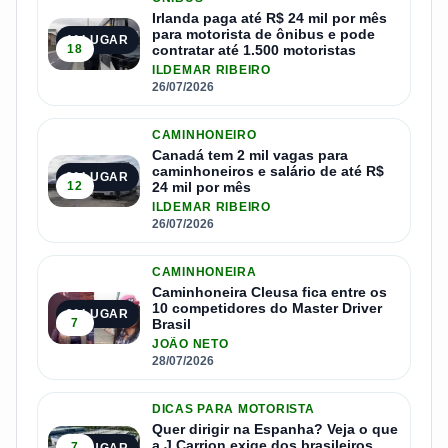
Irlanda paga até R$ 24 mil por mês
para motorista de ônibus e pode
1º LUGAR
18
contratar até 1.500 motoristas
ILDEMAR RIBEIRO
26/07/2026
CAMINHONEIRO
Canadá tem 2 mil vagas para
caminhoneiros e salário de até R$
2º LUGAR
12
24 mil por mês
ILDEMAR RIBEIRO
26/07/2026
CAMINHONEIRA
Caminhoneira Cleusa fica entre os
10 competidores do Master Driver
3º LUGAR
7
Brasil
JOÃO NETO
28/07/2026
DICAS PARA MOTORISTA
Quer dirigir na Espanha? Veja o que
a J Carrion exige dos brasileiros
7
4º LUGAR