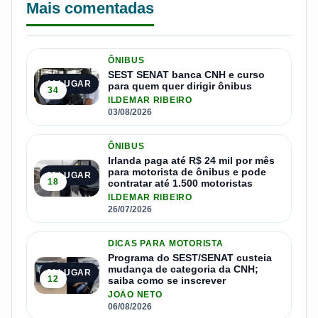
Mais comentadas
ÔNIBUS
SEST SENAT banca CNH e curso
1º LUGAR
para quem quer dirigir ônibus
34
ILDEMAR RIBEIRO
03/08/2026
ÔNIBUS
Irlanda paga até R$ 24 mil por mês
para motorista de ônibus e pode
2º LUGAR
18
contratar até 1.500 motoristas
ILDEMAR RIBEIRO
26/07/2026
DICAS PARA MOTORISTA
Programa do SEST/SENAT custeia
mudança de categoria da CNH;
3º LUGAR
12
saiba como se inscrever
JOÃO NETO
06/08/2026