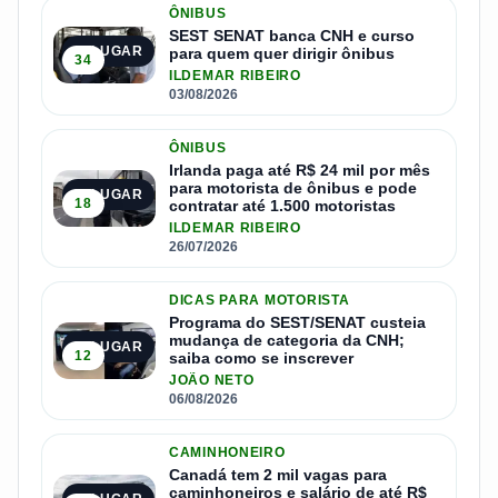
ÔNIBUS
SEST SENAT banca CNH e curso
1º LUGAR
para quem quer dirigir ônibus
34
ILDEMAR RIBEIRO
03/08/2026
ÔNIBUS
Irlanda paga até R$ 24 mil por mês
para motorista de ônibus e pode
2º LUGAR
18
contratar até 1.500 motoristas
ILDEMAR RIBEIRO
26/07/2026
DICAS PARA MOTORISTA
Programa do SEST/SENAT custeia
mudança de categoria da CNH;
3º LUGAR
12
saiba como se inscrever
JOÃO NETO
06/08/2026
CAMINHONEIRO
Canadá tem 2 mil vagas para
caminhoneiros e salário de até R$