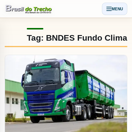
Pular para o conteudo
MENU
Abrir men
Tag:
BNDES Fundo Clima