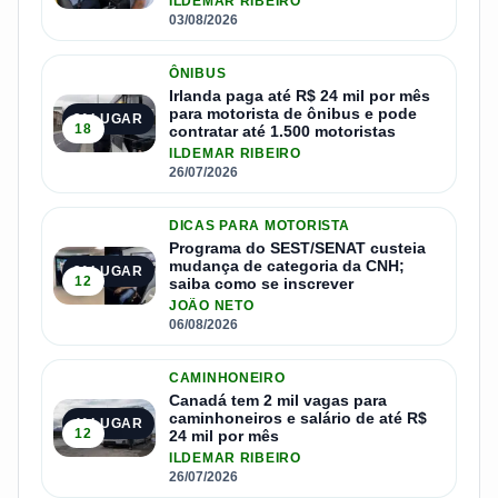
ILDEMAR RIBEIRO
03/08/2026
ÔNIBUS
Irlanda paga até R$ 24 mil por mês
para motorista de ônibus e pode
2º LUGAR
18
contratar até 1.500 motoristas
ILDEMAR RIBEIRO
26/07/2026
DICAS PARA MOTORISTA
Programa do SEST/SENAT custeia
mudança de categoria da CNH;
3º LUGAR
12
saiba como se inscrever
JOÃO NETO
06/08/2026
CAMINHONEIRO
Canadá tem 2 mil vagas para
caminhoneiros e salário de até R$
4º LUGAR
12
24 mil por mês
ILDEMAR RIBEIRO
26/07/2026