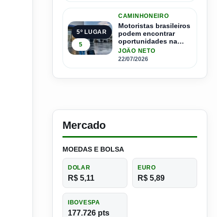
CAMINHONEIRO
Motoristas brasileiros
5º LUGAR
podem encontrar
oportunidades na
5
Espanha com salários
JOÃO NETO
que passam de R$ 17
22/07/2026
mil por mês
Mercado
MOEDAS E BOLSA
DOLAR
EURO
R$ 5,11
R$ 5,89
IBOVESPA
177.726 pts