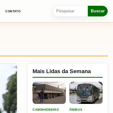
Pesquisar por:
Buscar
A
CONTATO
Mais Lidas da Semana
LER MATERIA: ELE RODOU POR 25 DIAS, RECEB
LER MATERIA: CIDADE DO
CAMINHONEIRO
ÔNIBUS