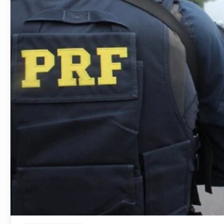
Ler materia: Projeto propõe nova “CNH dos caminhoneiros” c