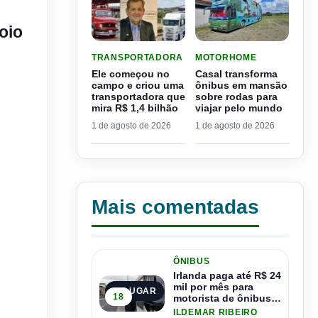
oio
LER MATERIA: ELE COMEÇOU NO CAMPO E CRIO
LER MATERIA: CASAL TR
TRANSPORTADORA
MOTORHOME
Ele começou no
Casal transforma
campo e criou uma
ônibus em mansão
transportadora que
sobre rodas para
mira R$ 1,4 bilhão
viajar pelo mundo
1 de agosto de 2026
1 de agosto de 2026
Mais comentadas
ÔNIBUS
Irlanda paga até R$ 24
mil por mês para
1º LUGAR
18
motorista de ônibus e
pode contratar até
ILDEMAR RIBEIRO