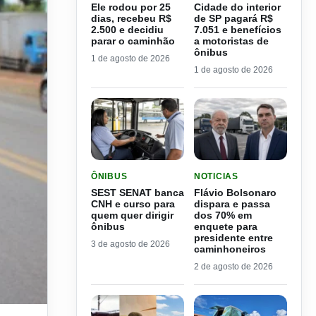
Ele rodou por 25
Cidade do interior
dias, recebeu R$
de SP pagará R$
2.500 e decidiu
7.051 e benefícios
parar o caminhão
a motoristas de
ônibus
1 de agosto de 2026
1 de agosto de 2026
LER MATERIA: SEST SENAT BANCA CNH E CURS
LER MATERIA: FLÁVIO B
ÔNIBUS
NOTICIAS
SEST SENAT banca
Flávio Bolsonaro
CNH e curso para
dispara e passa
quem quer dirigir
dos 70% em
ônibus
enquete para
presidente entre
3 de agosto de 2026
caminhoneiros
2 de agosto de 2026