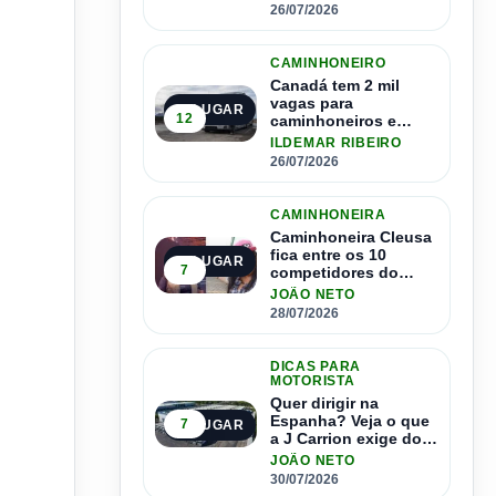
1.500 motoristas
26/07/2026
CAMINHONEIRO
Canadá tem 2 mil
vagas para
2º LUGAR
12
caminhoneiros e
salário de até R$ 24
ILDEMAR RIBEIRO
mil por mês
26/07/2026
CAMINHONEIRA
Caminhoneira Cleusa
fica entre os 10
3º LUGAR
7
competidores do
Master Driver Brasil
JOÃO NETO
28/07/2026
DICAS PARA
MOTORISTA
Quer dirigir na
Espanha? Veja o que
7
4º LUGAR
a J Carrion exige dos
brasileiros
JOÃO NETO
30/07/2026