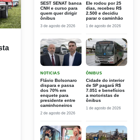
SEST SENAT banca
Ele rodou por 25
CNH e curso para
dias, recebeu R$
quem quer dirigir
2.500 e decidiu
ônibus
parar o caminhão
3 de agosto de 2026
1 de agosto de 2026
goria C e D
sta
LER MATERIA: FLÁVIO BOLSONARO DISPARA E
LER MATERIA: CIDADE DO
NOTICIAS
ÔNIBUS
Flávio Bolsonaro
Cidade do interior
dispara e passa
de SP pagará R$
dos 70% em
7.051 e benefícios
enquete para
a motoristas de
presidente entre
ônibus
caminhoneiros
1 de agosto de 2026
2 de agosto de 2026