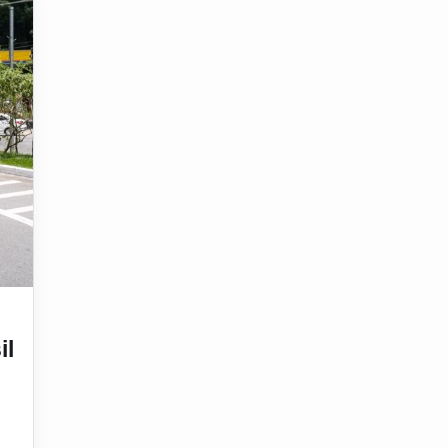
a eletrificar suas frotas de caminhões
il