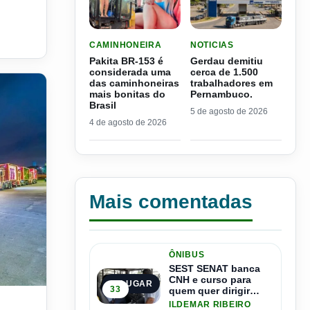
LER MATERIA: PAKITA BR-153 É CONSIDERADA
LER MATERIA: GERDAU D
CAMINHONEIRA
NOTICIAS
Pakita BR-153 é
Gerdau demitiu
considerada uma
cerca de 1.500
das caminhoneiras
trabalhadores em
mais bonitas do
Pernambuco.
Brasil
5 de agosto de 2026
4 de agosto de 2026
Mais comentadas
ÔNIBUS
SEST SENAT banca
CNH e curso para
1º LUGAR
33
quem quer dirigir
al da coca cola vai desfilar.
ônibus
ILDEMAR RIBEIRO