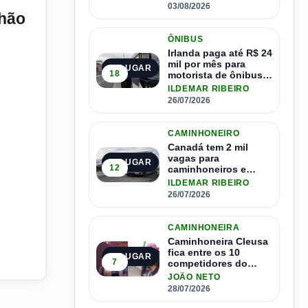
03/08/2026
nhão
ÔNIBUS
Irlanda paga até R$ 24
mil por mês para
2º LUGAR
18
motorista de ônibus e
pode contratar até
ILDEMAR RIBEIRO
1.500 motoristas
26/07/2026
CAMINHONEIRO
Canadá tem 2 mil
vagas para
3º LUGAR
12
caminhoneiros e
salário de até R$ 24
ILDEMAR RIBEIRO
mil por mês
26/07/2026
CAMINHONEIRA
Caminhoneira Cleusa
fica entre os 10
4º LUGAR
7
competidores do
Master Driver Brasil
JOÃO NETO
28/07/2026