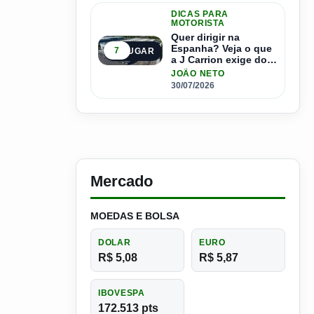
DICAS PARA
MOTORISTA
Quer dirigir na
Espanha? Veja o que
7
5º LUGAR
a J Carrion exige dos
brasileiros
JOÃO NETO
30/07/2026
Mercado
MOEDAS E BOLSA
DOLAR
EURO
R$ 5,08
R$ 5,87
IBOVESPA
172.513 pts