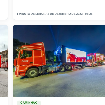
1 MINUTO DE LEITURA
2 DE DEZEMBRO DE 2023 - 07:28
 C e D
Ler materia: Quais são as cidades que o caminhão de nat
CAMINHÃO