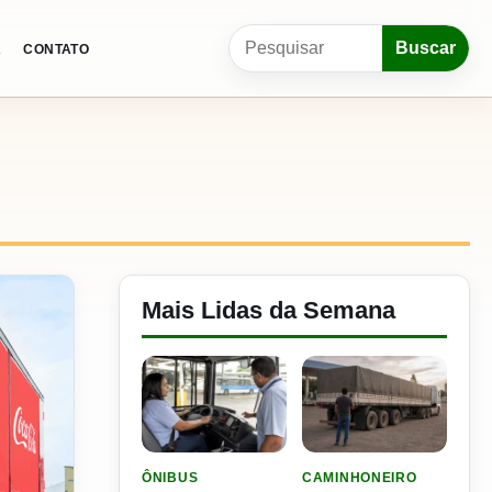
Pesquisar por:
Buscar
A
CONTATO
Mais Lidas da Semana
LER MATERIA: SEST SENAT BANCA CNH E CURS
LER MATERIA: ELE RODOU
ÔNIBUS
CAMINHONEIRO