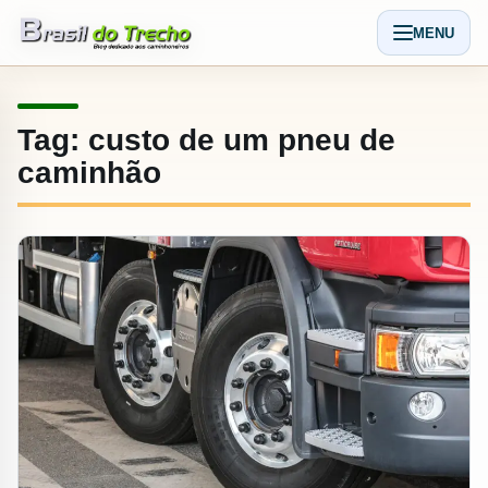
Pular para o conteudo
MENU
Abrir men
Tag:
custo de um pneu de
caminhão