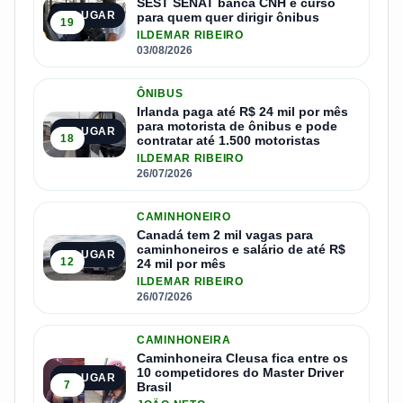
SEST SENAT banca CNH e curso
1º LUGAR
para quem quer dirigir ônibus
19
ILDEMAR RIBEIRO
03/08/2026
ÔNIBUS
Irlanda paga até R$ 24 mil por mês
para motorista de ônibus e pode
2º LUGAR
18
contratar até 1.500 motoristas
ILDEMAR RIBEIRO
26/07/2026
CAMINHONEIRO
Canadá tem 2 mil vagas para
caminhoneiros e salário de até R$
3º LUGAR
12
24 mil por mês
ILDEMAR RIBEIRO
26/07/2026
CAMINHONEIRA
Caminhoneira Cleusa fica entre os
10 competidores do Master Driver
4º LUGAR
7
Brasil