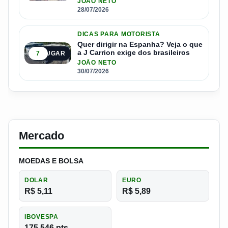
JOÃO NETO
28/07/2026
DICAS PARA MOTORISTA
Quer dirigir na Espanha? Veja o que
a J Carrion exige dos brasileiros
7
5º LUGAR
JOÃO NETO
30/07/2026
Mercado
MOEDAS E BOLSA
DOLAR
EURO
R$ 5,11
R$ 5,89
IBOVESPA
175.546 pts