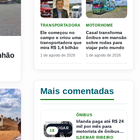
LER MATERIA: ELE COMEÇOU NO CAMPO E CRIO
LER MATERIA: CASAL TR
TRANSPORTADORA
MOTORHOME
Ele começou no
Casal transforma
campo e criou uma
ônibus em mansão
s vendido do Brasil
transportadora que
sobre rodas para
mira R$ 1,4 bilhão
viajar pelo mundo
nhão
1 de agosto de 2026
1 de agosto de 2026
Mais comentadas
ÔNIBUS
Irlanda paga até R$ 24
mil por mês para
1º LUGAR
18
motorista de ônibus e
pode contratar até
ILDEMAR RIBEIRO