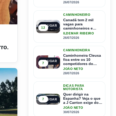
1.500 motoristas
26/07/2026
CAMINHONEIRO
Canadá tem 2 mil
vagas para
2º LUGAR
rante subida em morro.
12
caminhoneiros e
salário de até R$ 24
ILDEMAR RIBEIRO
mil por mês
26/07/2026
ro.
CAMINHONEIRA
Caminhoneira Cleusa
fica entre os 10
3º LUGAR
7
competidores do
Master Driver Brasil
JOÃO NETO
28/07/2026
DICAS PARA
MOTORISTA
Quer dirigir na
Espanha? Veja o que
7
4º LUGAR
a J Carrion exige dos
brasileiros
JOÃO NETO
30/07/2026