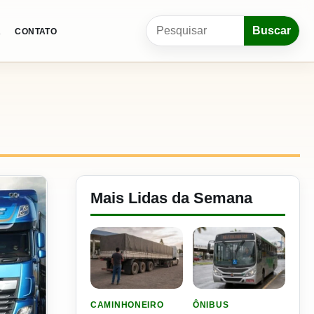
Pesquisar por:
Buscar
A
CONTATO
Mais Lidas da Semana
LER MATERIA: ELE RODOU POR 25 DIAS, RECEB
LER MATERIA: CIDADE DO
CAMINHONEIRO
ÔNIBUS