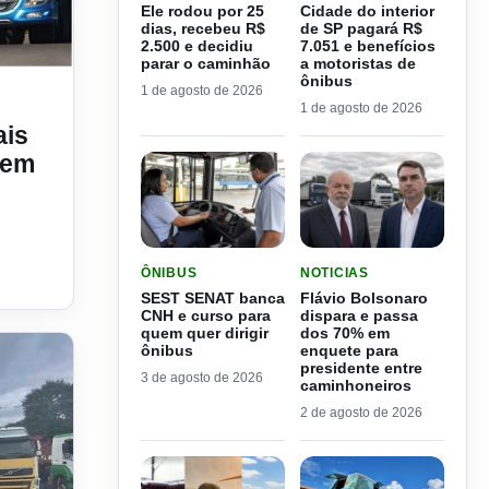
Ele rodou por 25
Cidade do interior
dias, recebeu R$
de SP pagará R$
2.500 e decidiu
7.051 e benefícios
parar o caminhão
a motoristas de
didos no segmento de pesado em 2025
ônibus
1 de agosto de 2026
1 de agosto de 2026
ais
 em
LER MATERIA: SEST SENAT BANCA CNH E CURS
LER MATERIA: FLÁVIO B
ÔNIBUS
NOTICIAS
SEST SENAT banca
Flávio Bolsonaro
CNH e curso para
dispara e passa
quem quer dirigir
dos 70% em
ônibus
enquete para
presidente entre
3 de agosto de 2026
caminhoneiros
2 de agosto de 2026