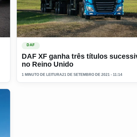
il
Ler materia: DAF XF ganha três títulos sucessivos no 
DAF
DAF XF ganha três títulos sucess
no Reino Unido
1 MINUTO DE LEITURA
21 DE SETEMBRO DE 2021 - 11:14