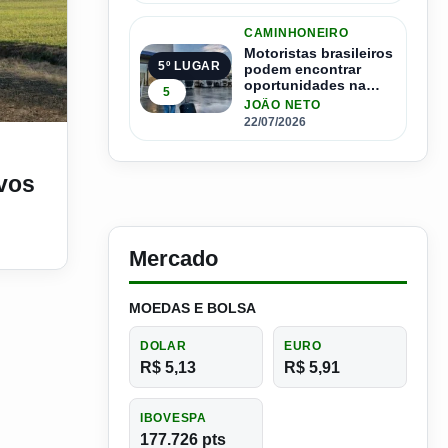
CAMINHONEIRO
Motoristas brasileiros
5º LUGAR
podem encontrar
oportunidades na
5
Espanha com salários
JOÃO NETO
que passam de R$ 17
22/07/2026
Reino Unido
mil por mês
ivos
Mercado
MOEDAS E BOLSA
DOLAR
EURO
R$ 5,13
R$ 5,91
IBOVESPA
177.726 pts