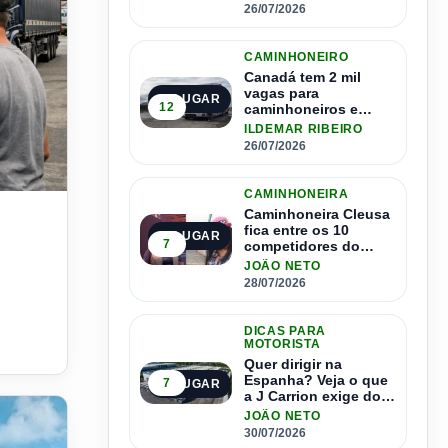
1.500 motoristas
26/07/2026
CAMINHONEIRO
Canadá tem 2 mil
vagas para
2º LUGAR
12
caminhoneiros e
salário de até R$ 24
ILDEMAR RIBEIRO
mil por mês
26/07/2026
CAMINHONEIRA
scolha de muitos caminhoneiros
Caminhoneira Cleusa
fica entre os 10
3º LUGAR
7
competidores do
Master Driver Brasil
JOÃO NETO
28/07/2026
DICAS PARA
MOTORISTA
Quer dirigir na
Espanha? Veja o que
7
4º LUGAR
a J Carrion exige dos
brasileiros
JOÃO NETO
30/07/2026