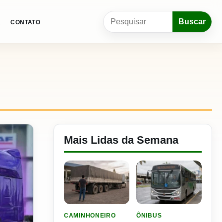
Pesquisar por:
Buscar
A
CONTATO
Mais Lidas da Semana
LER MATERIA: ELE RODOU POR 25 DIAS, RECEB
LER MATERIA: CIDADE DO
CAMINHONEIRO
ÔNIBUS