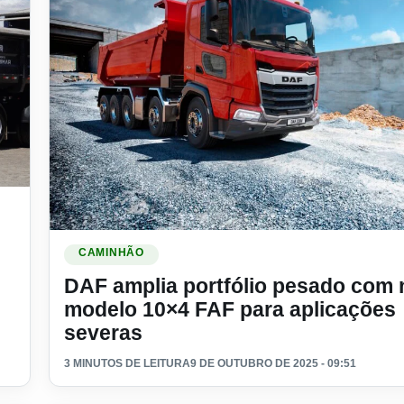
ição especial do DAF XF em homenagem ao fundador
Ler materia: DAF amplia portfólio pesado com novo mo
CAMINHÃO
DAF amplia portfólio pesado com
modelo 10×4 FAF para aplicações
severas
3 MINUTOS DE LEITURA
9 DE OUTUBRO DE 2025 - 09:51