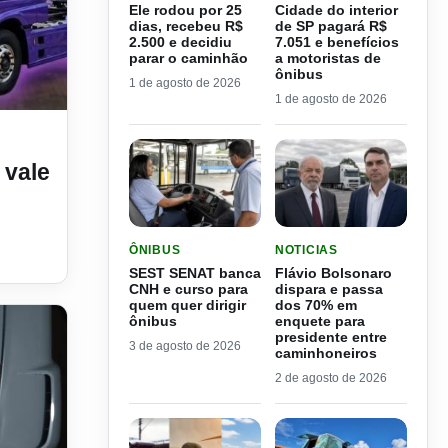
Ele rodou por 25
Cidade do interior
dias, recebeu R$
de SP pagará R$
2.500 e decidiu
7.051 e benefícios
parar o caminhão
a motoristas de
ônibus
1 de agosto de 2026
1 de agosto de 2026
a pena comprar um 0km?
 vale
LER MATERIA: SEST SENAT BANCA CNH E CURS
LER MATERIA: FLÁVIO B
ÔNIBUS
NOTICIAS
SEST SENAT banca
Flávio Bolsonaro
CNH e curso para
dispara e passa
quem quer dirigir
dos 70% em
ônibus
enquete para
presidente entre
3 de agosto de 2026
caminhoneiros
2 de agosto de 2026