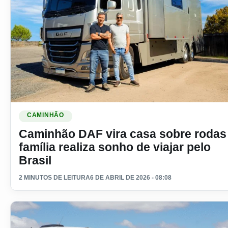
Ler materia: Caminhão DAF vira casa sobre rodas e família r
CAMINHÃO
Caminhão DAF vira casa sobre rodas
família realiza sonho de viajar pelo
Brasil
2 MINUTOS DE LEITURA
6 DE ABRIL DE 2026 - 08:08