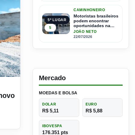
CAMINHONEIRO
Motoristas brasileiros
5º LUGAR
podem encontrar
oportunidades na
5
Espanha com salários
JOÃO NETO
que passam de R$ 17
22/07/2026
mil por mês
Mercado
delo 10×4 FAF para aplicações severas
MOEDAS E BOLSA
 novo
DOLAR
EURO
R$ 5,11
R$ 5,88
IBOVESPA
176.351 pts