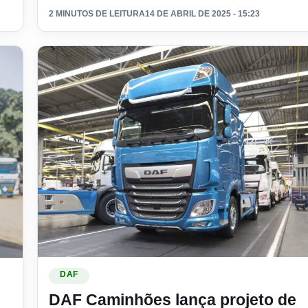
2 MINUTOS DE LEITURA
14 DE ABRIL DE 2025 - 15:23
Ler materia: DAF Caminhões lança projeto de capacit
ageia liderança feminina no setor
DAF
DAF Caminhões lança projeto de