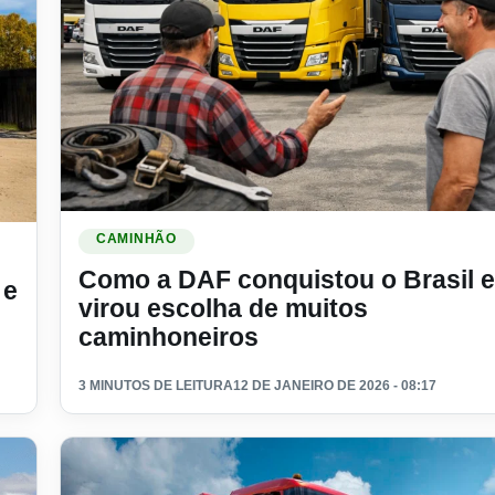
Ler materia: Como a DAF conquistou o Brasil e virou e
ealiza sonho de viajar pelo Brasil
CAMINHÃO
Como a DAF conquistou o Brasil e
 e
virou escolha de muitos
caminhoneiros
3 MINUTOS DE LEITURA
12 DE JANEIRO DE 2026 - 08:17