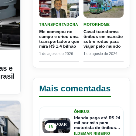
LER MATERIA: ELE COMEÇOU NO CAMPO E CRIO
LER MATERIA: CASAL TR
TRANSPORTADORA
MOTORHOME
Ele começou no
Casal transforma
campo e criou uma
ônibus em mansão
transportadora que
sobre rodas para
mira R$ 1,4 bilhão
viajar pelo mundo
rça plano de crescimento no Brasil
1 de agosto de 2026
1 de agosto de 2026
as e
rasil
Mais comentadas
ÔNIBUS
Irlanda paga até R$ 24
mil por mês para
1º LUGAR
18
motorista de ônibus e
pode contratar até
ILDEMAR RIBEIRO