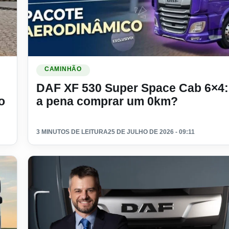
chegada do DAF XG ao Brasil
Ler materia: DAF XF 530 Super Space Cab 6×4: vale 
CAMINHÃO
DAF XF 530 Super Space Cab 6×4:
o
a pena comprar um 0km?
3 MINUTOS DE LEITURA
25 DE JULHO DE 2026 - 09:11