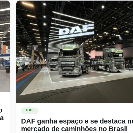
0 milhões para ampliar fábrica no Paraná
Ler materia: DAF ganha espaço e se destaca no merca
o
DAF
ca
DAF ganha espaço e se destaca n
mercado de caminhões no Brasil