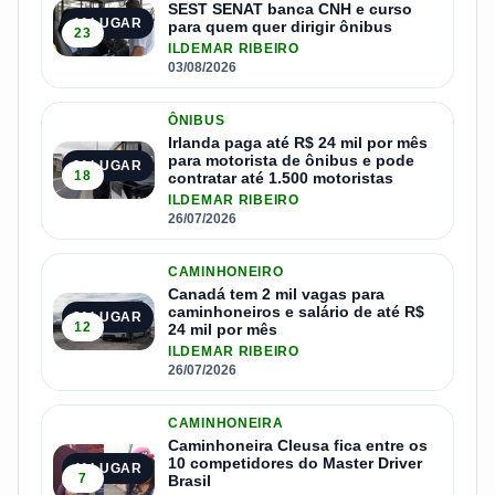
SEST SENAT banca CNH e curso
1º LUGAR
para quem quer dirigir ônibus
23
ILDEMAR RIBEIRO
03/08/2026
ÔNIBUS
Irlanda paga até R$ 24 mil por mês
para motorista de ônibus e pode
2º LUGAR
18
contratar até 1.500 motoristas
ILDEMAR RIBEIRO
26/07/2026
CAMINHONEIRO
Canadá tem 2 mil vagas para
caminhoneiros e salário de até R$
3º LUGAR
12
24 mil por mês
ILDEMAR RIBEIRO
26/07/2026
CAMINHONEIRA
Caminhoneira Cleusa fica entre os
10 competidores do Master Driver
4º LUGAR
7
Brasil