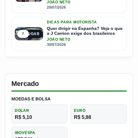
JOÃO NETO
28/07/2026
DICAS PARA MOTORISTA
Quer dirigir na Espanha? Veja o que
a J Carrion exige dos brasileiros
7
5º LUGAR
JOÃO NETO
30/07/2026
Mercado
MOEDAS E BOLSA
DOLAR
EURO
R$ 5,10
R$ 5,88
IBOVESPA