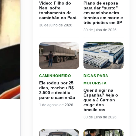
Video: Filho do
Plano de esposa
Neni sofre
para dar “susto”
tombamento de
em caminhoneiro
caminhão no Pará
termina em morte e
três prisões em SP
30 de julho de 2026
30 de julho de 2026
LER MATERIA: ELE RODOU POR 25 DIAS, RECEB
LER MATERIA: QUER DIRI
CAMINHONEIRO
DICAS PARA
Ele rodou por 25
MOTORISTA
dias, recebeu R$
Quer dirigir na
2.500 e decidiu
Espanha? Veja o
parar o caminhão
que a J Carrion
exige dos
1 de agosto de 2026
brasileiros
30 de julho de 2026