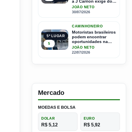
a J Carrion exige dos
brasileiros
JOÃO NETO
30/07/2026
CAMINHONEIRO
Motoristas brasileiros
5º LUGAR
podem encontrar
oportunidades na
5
Espanha com salários
JOÃO NETO
que passam de R$ 17
22/07/2026
mil por mês
Mercado
MOEDAS E BOLSA
DOLAR
EURO
R$ 5,12
R$ 5,92