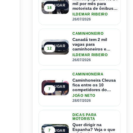
mil por mês para
1º LUGAR
18
motorista de ônibus e
pode contratar até
ILDEMAR RIBEIRO
1.500 motoristas
26/07/2026
CAMINHONEIRO
Canadá tem 2 mil
vagas para
2º LUGAR
12
caminhoneiros e
salário de até R$ 24
ILDEMAR RIBEIRO
mil por mês
26/07/2026
CAMINHONEIRA
Caminhoneira Cleusa
fica entre os 10
3º LUGAR
7
competidores do
Master Driver Brasil
JOÃO NETO
28/07/2026
DICAS PARA
MOTORISTA
Quer dirigir na
Espanha? Veja o que
7
4º LUGAR