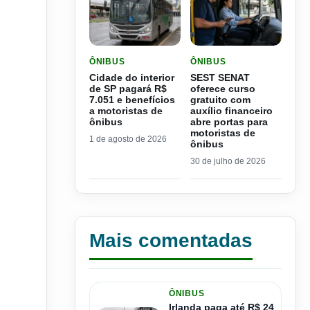
LER MATERIA: CIDADE DO INTERIOR DE SP PAGA
LER MATERIA: SEST SEN
ÔNIBUS
ÔNIBUS
Cidade do interior
SEST SENAT
de SP pagará R$
oferece curso
7.051 e benefícios
gratuito com
a motoristas de
auxílio financeiro
ônibus
abre portas para
motoristas de
1 de agosto de 2026
ônibus
30 de julho de 2026
Mais comentadas
ÔNIBUS
Irlanda paga até R$ 24