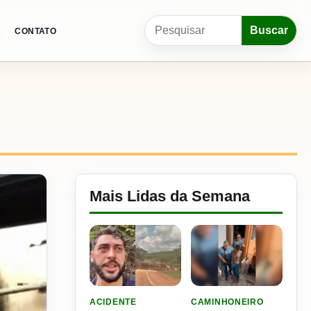
Pesquisar por:
Buscar
A
CONTATO
Mais Lidas da Semana
LER MATERIA: VIDEO: FILHO DO NENI SOFRE 
LER MATERIA: PLANO DE
ACIDENTE
CAMINHONEIRO