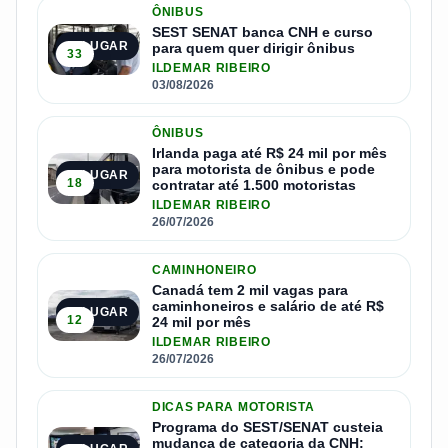
ÔNIBUS
SEST SENAT banca CNH e curso
1º LUGAR
para quem quer dirigir ônibus
33
ILDEMAR RIBEIRO
03/08/2026
ÔNIBUS
Irlanda paga até R$ 24 mil por mês
para motorista de ônibus e pode
2º LUGAR
18
contratar até 1.500 motoristas
ILDEMAR RIBEIRO
26/07/2026
CAMINHONEIRO
Canadá tem 2 mil vagas para
caminhoneiros e salário de até R$
3º LUGAR
12
24 mil por mês
ILDEMAR RIBEIRO
26/07/2026
DICAS PARA MOTORISTA
Programa do SEST/SENAT custeia
mudança de categoria da CNH;