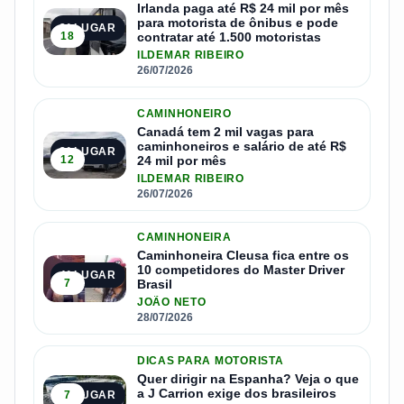
Irlanda paga até R$ 24 mil por mês
para motorista de ônibus e pode
2º LUGAR
18
contratar até 1.500 motoristas
ILDEMAR RIBEIRO
26/07/2026
CAMINHONEIRO
Canadá tem 2 mil vagas para
caminhoneiros e salário de até R$
3º LUGAR
12
24 mil por mês
ILDEMAR RIBEIRO
26/07/2026
CAMINHONEIRA
Caminhoneira Cleusa fica entre os
10 competidores do Master Driver
4º LUGAR
7
Brasil
JOÃO NETO
28/07/2026
DICAS PARA MOTORISTA
Quer dirigir na Espanha? Veja o que
a J Carrion exige dos brasileiros
7
5º LUGAR