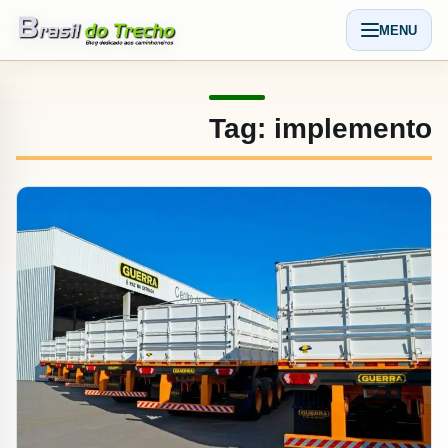
Pular para o conteudo
MENU
Abrir men
Tag:
implemento