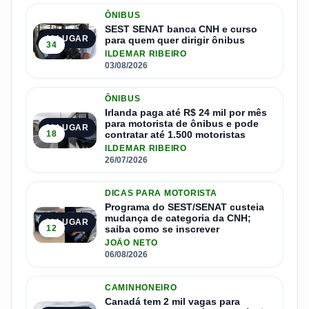
ÔNIBUS
SEST SENAT banca CNH e curso
1º LUGAR
para quem quer dirigir ônibus
34
ILDEMAR RIBEIRO
03/08/2026
ÔNIBUS
Irlanda paga até R$ 24 mil por mês
para motorista de ônibus e pode
2º LUGAR
18
contratar até 1.500 motoristas
ILDEMAR RIBEIRO
26/07/2026
DICAS PARA MOTORISTA
Programa do SEST/SENAT custeia
mudança de categoria da CNH;
3º LUGAR
12
saiba como se inscrever
JOÃO NETO
06/08/2026
CAMINHONEIRO
Canadá tem 2 mil vagas para