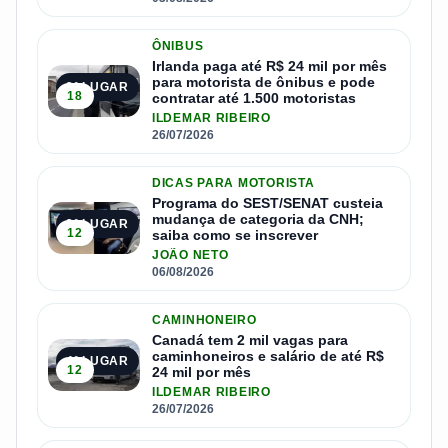
ÔNIBUS
Irlanda paga até R$ 24 mil por mês
para motorista de ônibus e pode
2º LUGAR
18
contratar até 1.500 motoristas
ILDEMAR RIBEIRO
26/07/2026
DICAS PARA MOTORISTA
Programa do SEST/SENAT custeia
mudança de categoria da CNH;
3º LUGAR
12
saiba como se inscrever
JOÃO NETO
06/08/2026
CAMINHONEIRO
Canadá tem 2 mil vagas para
caminhoneiros e salário de até R$
4º LUGAR
12
24 mil por mês
ILDEMAR RIBEIRO
26/07/2026