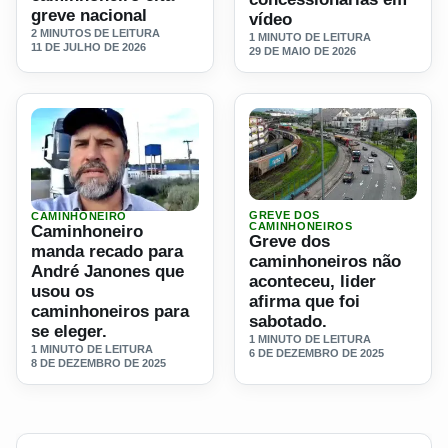
greve nacional
vídeo
2 MINUTOS DE LEITURA
1 MINUTO DE LEITURA
11 DE JULHO DE 2026
29 DE MAIO DE 2026
Ler materia: Greve dos cami
GREVE DOS
CAMINHONEIRO
Ler materia: Caminhoneiro manda recado para André Janon
CAMINHONEIROS
Caminhoneiro
Greve dos
manda recado para
caminhoneiros não
André Janones que
aconteceu, lider
usou os
afirma que foi
caminhoneiros para
sabotado.
se eleger.
1 MINUTO DE LEITURA
1 MINUTO DE LEITURA
6 DE DEZEMBRO DE 2025
8 DE DEZEMBRO DE 2025