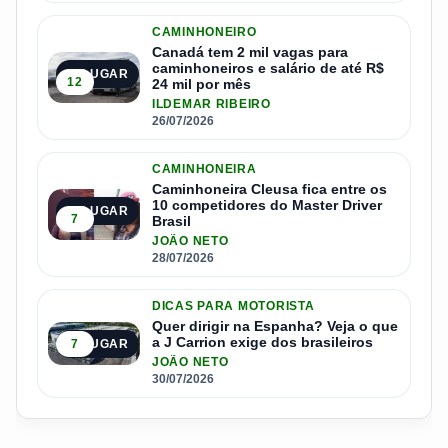
CAMINHONEIRO
Canadá tem 2 mil vagas para
caminhoneiros e salário de até R$
3º LUGAR
12
24 mil por mês
ILDEMAR RIBEIRO
26/07/2026
CAMINHONEIRA
Caminhoneira Cleusa fica entre os
10 competidores do Master Driver
4º LUGAR
7
Brasil
JOÃO NETO
28/07/2026
DICAS PARA MOTORISTA
Quer dirigir na Espanha? Veja o que
a J Carrion exige dos brasileiros
7
5º LUGAR
JOÃO NETO
30/07/2026