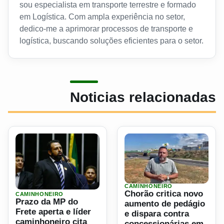
sou especialista em transporte terrestre e formado
em Logística. Com ampla experiência no setor,
dedico-me a aprimorar processos de transporte e
logística, buscando soluções eficientes para o setor.
Noticias relacionadas
CAMINHONEIRO
Ler materia: Chorão critica
Chorão critica novo
Ler materia: Prazo da MP do Frete aperta e líder caminhone
CAMINHONEIRO
Prazo da MP do
aumento de pedágio
Frete aperta e líder
e dispara contra
caminhoneiro cita
concessionárias em