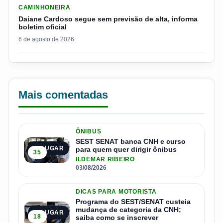
LER MATERIA: DAIANE CARDOSO SEGUE SEM PREVISÃO DE AL
CAMINHONEIRA
Daiane Cardoso segue sem previsão de alta, informa
boletim oficial
6 de agosto de 2026
Mais comentadas
ÔNIBUS
SEST SENAT banca CNH e curso
1º LUGAR
para quem quer dirigir ônibus
35
ILDEMAR RIBEIRO
03/08/2026
DICAS PARA MOTORISTA
Programa do SEST/SENAT custeia
mudança de categoria da CNH;
2º LUGAR
18
saiba como se inscrever