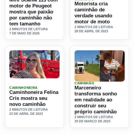
Motorista cria
motor de Peugeot
caminhão de
mostra que paixão
verdade usando
por caminhão não
motor de moto
tem tamanho
2 MINUTOS DE LEITURA
2 MINUTOS DE LEITURA
28 DE ABRIL DE 2023
7 DE MAIO DE 2026
Ler materia: Caminhoneira Felina Cris mostra seu novo c
CAMINHÃO
Ler materia: Marceneiro tra
Marceneiro
CAMINHONEIRA
Caminhoneira Felina
transforma sonho
Cris mostra seu
em realidade ao
novo caminhão
construir seu
2 MINUTOS DE LEITURA
próprio caminhão
23 DE ABRIL DE 2023
2 MINUTOS DE LEITURA
29 DE MARÇO DE 2023