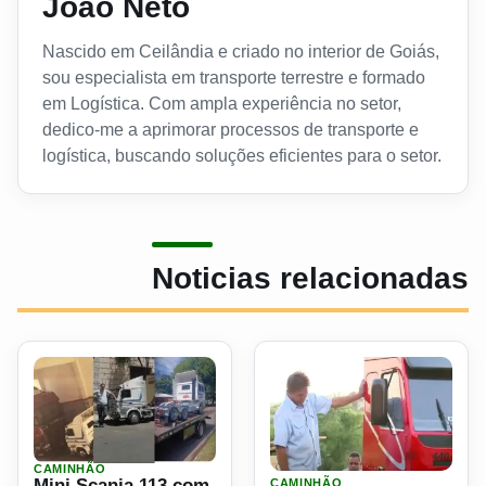
João Neto
Nascido em Ceilândia e criado no interior de Goiás,
sou especialista em transporte terrestre e formado
em Logística. Com ampla experiência no setor,
dedico-me a aprimorar processos de transporte e
logística, buscando soluções eficientes para o setor.
Noticias relacionadas
CAMINHÃO
Ler materia: Mini Scania 113 com motor de Peugeot mostr
Ler materia: Motorista cria
Mini Scania 113 com
CAMINHÃO