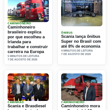
CAMINHONEIRO
Ler materia: Caminhoneiro brasileiro explica por que escolh
Caminhoneiro
Ler materia: Scania lança 
brasileiro explica
ÔNIBUS
Scania lança ônibus
por que escolheu a
Super no Brasil com
Irlanda para
até 8% de economia
trabalhar e construir
4 MINUTOS DE LEITURA
carreira na Europa
7 DE AGOSTO DE 2026
5 MINUTOS DE LEITURA
7 DE AGOSTO DE 2026
CAMINHÃO
CAMINHONEIRO
Ler materia: Scania e Brasdiesel levam prêmio de preferên
Ler materia: Caminhoneiro 
Scania e Brasdiesel
Caminhoneiro mora