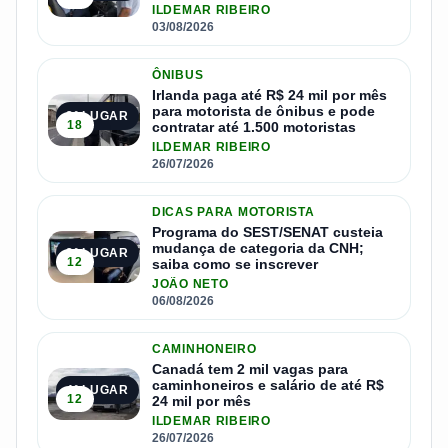
ILDEMAR RIBEIRO
03/08/2026
ÔNIBUS
Irlanda paga até R$ 24 mil por mês
para motorista de ônibus e pode
2º LUGAR
18
contratar até 1.500 motoristas
ILDEMAR RIBEIRO
26/07/2026
DICAS PARA MOTORISTA
Programa do SEST/SENAT custeia
mudança de categoria da CNH;
3º LUGAR
12
saiba como se inscrever
JOÃO NETO
06/08/2026
CAMINHONEIRO
Canadá tem 2 mil vagas para
caminhoneiros e salário de até R$
4º LUGAR
12
24 mil por mês
ILDEMAR RIBEIRO
26/07/2026