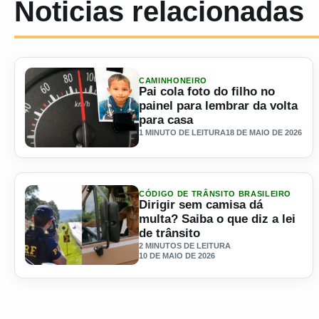
Noticias relacionadas
CAMINHONEIRO
Pai cola foto do filho no
painel para lembrar da volta
para casa
1 MINUTO DE LEITURA
18 DE MAIO DE 2026
Ler materia: Pai cola foto do filho no painel para lembrar d
CÓDIGO DE TRÂNSITO BRASILEIRO
Dirigir sem camisa dá
multa? Saiba o que diz a lei
de trânsito
2 MINUTOS DE LEITURA
10 DE MAIO DE 2026
Ler materia: Dirigir sem camisa dá multa? Saiba o que diz a