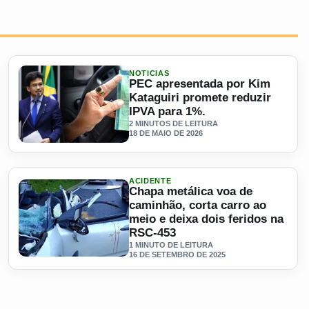
NOTICIAS
PEC apresentada por Kim
Kataguiri promete reduzir
IPVA para 1%.
2 MINUTOS DE LEITURA
18 DE MAIO DE 2026
a volta para casa
Ler materia: PEC apresentada por Kim Kataguiri promete r
ACIDENTE
Chapa metálica voa de
caminhão, corta carro ao
meio e deixa dois feridos na
RSC-453
1 MINUTO DE LEITURA
16 DE SETEMBRO DE 2025
 lei de trânsito
Ler materia: Chapa metálica voa de caminhão, corta carro 