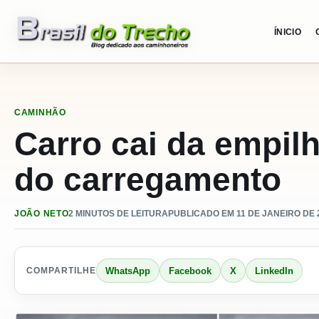
Pular para o conteudo
ÍNICIO
CAMINHÃO
Carro cai da empil
do carregamento
JOÃO NETO
2 MINUTOS DE LEITURA
PUBLICADO EM 11 DE JANEIRO DE 2
WhatsApp
Facebook
X
LinkedIn
COMPARTILHE