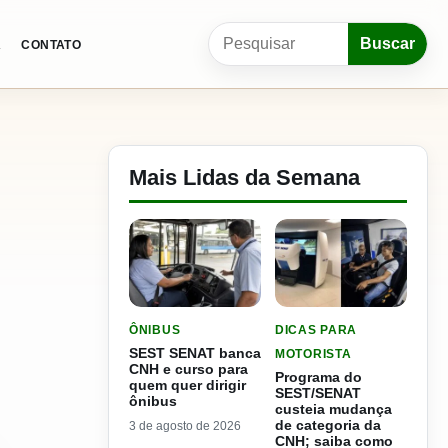
Pesquisar por:
Buscar
A
CONTATO
Mais Lidas da Semana
LER MATERIA: SEST SENAT BANCA CNH E CURS
LER MATERIA: PROGRAMA
ÔNIBUS
DICAS PARA
SEST SENAT banca
MOTORISTA
CNH e curso para
Programa do
quem quer dirigir
SEST/SENAT
ônibus
custeia mudança
de categoria da
3 de agosto de 2026
CNH; saiba como