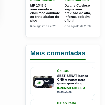
CAMINHONEIRO
CAMINHONEIRA
MP 1343 é
Daiane Cardoso
sancionada e
segue sem
endurece combate
previsão de alta,
ao frete abaixo do
informa boletim
piso
oficial
6 de agosto de 2026
6 de agosto de 2026
Mais comentadas
ÔNIBUS
SEST SENAT banca
CNH e curso para
1º LUGAR
35
quem quer dirigir
ônibus
ILDEMAR RIBEIRO
03/08/2026
DICAS PARA