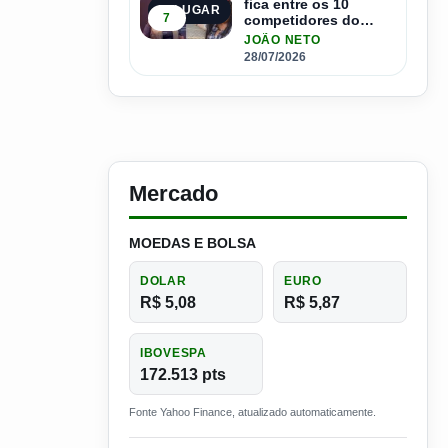
fica entre os 10
5º LUGAR
7
competidores do
Master Driver Brasil
JOÃO NETO
28/07/2026
Mercado
MOEDAS E BOLSA
DOLAR
EURO
R$ 5,08
R$ 5,87
IBOVESPA
172.513 pts
Fonte Yahoo Finance, atualizado automaticamente.