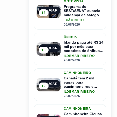
MOTORISTA
Programa do
SEST/SENAT custeia
2º LUGAR
18
mudança de categoria
da CNH; saiba como
JOÃO NETO
se inscrever
06/08/2026
ÔNIBUS
Irlanda paga até R$ 24
mil por mês para
3º LUGAR
18
motorista de ônibus e
pode contratar até
ILDEMAR RIBEIRO
1.500 motoristas
26/07/2026
CAMINHONEIRO
Canadá tem 2 mil
vagas para
4º LUGAR
12
caminhoneiros e
salário de até R$ 24
ILDEMAR RIBEIRO
mil por mês
26/07/2026
CAMINHONEIRA
Caminhoneira Cleusa