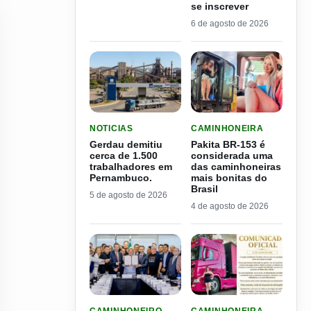
se inscrever
6 de agosto de 2026
LER MATERIA: GERDAU DEMITIU CERCA DE 1.
LER MATERIA: PAKITA BR
NOTICIAS
CAMINHONEIRA
Gerdau demitiu
Pakita BR-153 é
cerca de 1.500
considerada uma
trabalhadores em
das caminhoneiras
Pernambuco.
mais bonitas do
Brasil
5 de agosto de 2026
4 de agosto de 2026
LER MATERIA: MP 1343 É SANCIONADA E ENDU
LER MATERIA: DAIANE CA