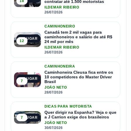
18
contratar até 1.500 motoristas
ILDEMAR RIBEIRO
26/07/2026
CAMINHONEIRO
Canadá tem 2 mil vagas para
caminhoneiros e salário de até R$
2º LUGAR
12
24 mil por mês
ILDEMAR RIBEIRO
26/07/2026
CAMINHONEIRA
Caminhoneira Cleusa fica entre os
10 competidores do Master Driver
3º LUGAR
7
Brasil
JOÃO NETO
28/07/2026
DICAS PARA MOTORISTA
Quer dirigir na Espanha? Veja o que
a J Carrion exige dos brasileiros
7
4º LUGAR
JOÃO NETO
30/07/2026