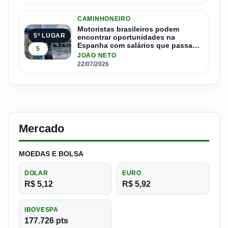
CAMINHONEIRO
Motoristas brasileiros podem
5º LUGAR
encontrar oportunidades na
Espanha com salários que passam
5
de R$ 17 mil por mês
JOÃO NETO
22/07/2026
Mercado
MOEDAS E BOLSA
DOLAR
EURO
R$ 5,12
R$ 5,92
IBOVESPA
177.726 pts