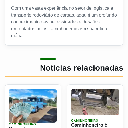
Com uma vasta experiência no setor de logística e
transporte rodoviário de cargas, adquiri um profundo
conhecimento das necessidades e desafios
enfrentados pelos caminhoneiros em sua rotina
diária.
Noticias relacionadas
Ler materia: Caminhoneiro 
CAMINHONEIRO
Caminhoneiro é
CAMINHONEIRO
Ler materia: Caminhoneiro tem R$ 3 mil furtados durante