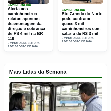
CAMINHONEIRO
Ler materia: Alerta aos caminhoneiros: relatos apontam 
Ler materia: Rio Grande do 
Alerta aos
CAMINHONEIRO
caminhoneiros:
Rio Grande do Norte
relatos apontam
pode contratar
desmontagem da
quase 3 mil
direção e cobrança
caminhoneiros com
de R$ 4 mil na BR-
sálario de R$ 3 mil
116
2 MINUTOS DE LEITURA
9 DE AGOSTO DE 2026
2 MINUTOS DE LEITURA
9 DE AGOSTO DE 2026
Mais Lidas da Semana