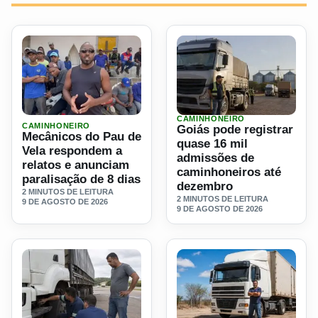
CAMINHONEIRO
Ler materia: Mecânicos do Pau de Vela respondem a relato
Ler materia: Goiás pode re
CAMINHONEIRO
Goiás pode registrar
Mecânicos do Pau de
quase 16 mil
Vela respondem a
admissões de
relatos e anunciam
caminhoneiros até
paralisação de 8 dias
dezembro
2 MINUTOS DE LEITURA
2 MINUTOS DE LEITURA
9 DE AGOSTO DE 2026
9 DE AGOSTO DE 2026