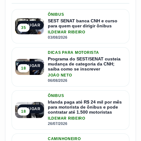
ÔNIBUS
SEST SENAT banca CNH e curso
1º LUGAR
para quem quer dirigir ônibus
35
ILDEMAR RIBEIRO
03/08/2026
DICAS PARA MOTORISTA
Programa do SEST/SENAT custeia
mudança de categoria da CNH;
2º LUGAR
18
saiba como se inscrever
JOÃO NETO
06/08/2026
ÔNIBUS
Irlanda paga até R$ 24 mil por mês
para motorista de ônibus e pode
3º LUGAR
18
contratar até 1.500 motoristas
ILDEMAR RIBEIRO
26/07/2026
CAMINHONEIRO