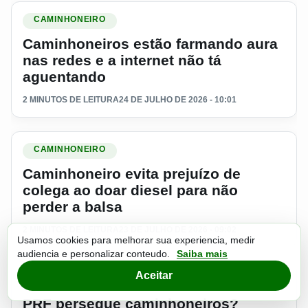
Ler materia: Caminhoneiros estão farmando aura nas redes e
CAMINHONEIRO
Caminhoneiros estão farmando aura
nas redes e a internet não tá
aguentando
2 MINUTOS DE LEITURA
24 DE JULHO DE 2026 - 10:01
Ler materia: Caminhoneiro evita prejuízo de colega ao doar d
CAMINHONEIRO
Caminhoneiro evita prejuízo de
colega ao doar diesel para não
perder a balsa
2 MINUTOS DE LEITURA
23 DE JULHO DE 2026 - 09:02
Usamos cookies para melhorar sua experiencia, medir
audiencia e personalizar conteudo.
Saiba mais
Ler materia: PRF persegue caminhoneiros? Inspetor responde 
Aceitar
CAMINHONEIRO
PRF persegue caminhoneiros?