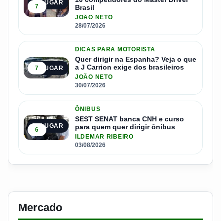
3º LUGAR
7
Brasil
JOÃO NETO
28/07/2026
DICAS PARA MOTORISTA
Quer dirigir na Espanha? Veja o que
a J Carrion exige dos brasileiros
7
4º LUGAR
JOÃO NETO
30/07/2026
ÔNIBUS
SEST SENAT banca CNH e curso
5º LUGAR
para quem quer dirigir ônibus
6
ILDEMAR RIBEIRO
03/08/2026
Mercado