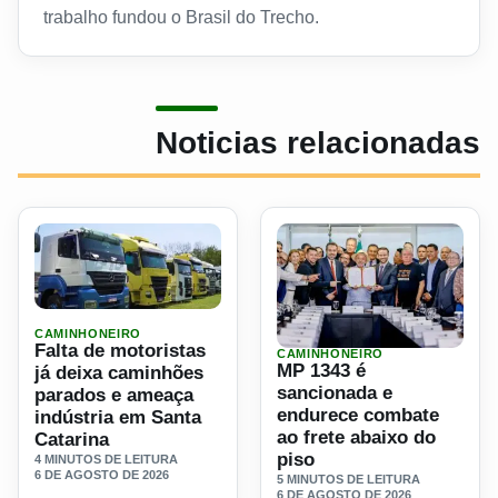
trabalho fundou o Brasil do Trecho.
Noticias relacionadas
Ler materia: Falta de motoristas já deixa caminhões parad
CAMINHONEIRO
Falta de motoristas
CAMINHONEIRO
Ler materia: MP 1343 é san
MP 1343 é
já deixa caminhões
sancionada e
parados e ameaça
endurece combate
indústria em Santa
ao frete abaixo do
Catarina
piso
4 MINUTOS DE LEITURA
6 DE AGOSTO DE 2026
5 MINUTOS DE LEITURA
6 DE AGOSTO DE 2026