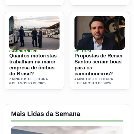
CAMINHONEIRO
POLÍTICA
Ler materia: Quantos motoristas trabalham na maior empre
Ler materia: Propostas de 
Quantos motoristas
Propostas de Renan
trabalham na maior
Santos seriam boas
empresa de ônibus
para os
do Brasil?
caminhoneiros?
2 MINUTOS DE LEITURA
4 MINUTOS DE LEITURA
6 DE AGOSTO DE 2026
5 DE AGOSTO DE 2026
Mais Lidas da Semana