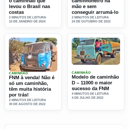
o caminhão que
caminhoneiro na
levou o Brasil nas
mão e sem
costas
conseguir arrumá-lo
2 MINUTOS DE LEITURA
2 MINUTOS DE LEITURA
10 DE JANEIRO DE 2024
24 DE OUTUBRO DE 2022
Ler materia: Modelo de ca
CAMINHÃO
CAMINHÃO
Ler materia: FNM à venda! Não é só um caminhão, têm muita
Modelo de caminhão
FNM à venda! Não é
D – 11000 o maior
só um caminhão,
sucesso da FNM
têm muita história
4 MINUTOS DE LEITURA
por trás!
4 DE JULHO DE 2022
2 MINUTOS DE LEITURA
30 DE AGOSTO DE 2022