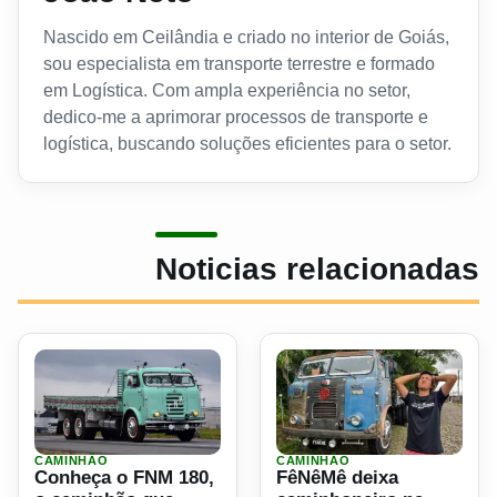
Nascido em Ceilândia e criado no interior de Goiás,
sou especialista em transporte terrestre e formado
em Logística. Com ampla experiência no setor,
dedico-me a aprimorar processos de transporte e
logística, buscando soluções eficientes para o setor.
Noticias relacionadas
CAMINHÃO
CAMINHÃO
Ler materia: Conheça o FNM 180, o caminhão que levou o 
Ler materia: FêNêMê deixa 
Conheça o FNM 180,
FêNêMê deixa