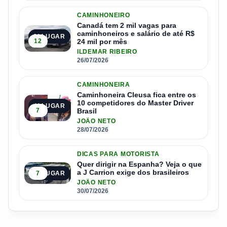
CAMINHONEIRO
Canadá tem 2 mil vagas para
caminhoneiros e salário de até R$
3º LUGAR
12
24 mil por mês
ILDEMAR RIBEIRO
26/07/2026
CAMINHONEIRA
Caminhoneira Cleusa fica entre os
10 competidores do Master Driver
4º LUGAR
7
Brasil
JOÃO NETO
28/07/2026
DICAS PARA MOTORISTA
Quer dirigir na Espanha? Veja o que
a J Carrion exige dos brasileiros
7
5º LUGAR
JOÃO NETO
30/07/2026