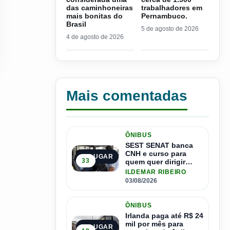
das caminhoneiras
trabalhadores em
mais bonitas do
Pernambuco.
Brasil
5 de agosto de 2026
4 de agosto de 2026
Mais comentadas
ÔNIBUS
SEST SENAT banca
CNH e curso para
1º LUGAR
33
quem quer dirigir
ônibus
ILDEMAR RIBEIRO
03/08/2026
ÔNIBUS
Irlanda paga até R$ 24
mil por mês para
2º LUGAR