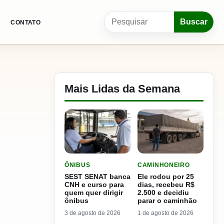
Pesquisar por:
Buscar
A
CONTATO
Mais Lidas da Semana
LER MATERIA: SEST SENAT BANCA CNH E CURS
LER MATERIA: ELE RODOU
ÔNIBUS
CAMINHONEIRO
SEST SENAT banca
Ele rodou por 25
CNH e curso para
dias, recebeu R$
quem quer dirigir
2.500 e decidiu
ônibus
parar o caminhão
3 de agosto de 2026
1 de agosto de 2026