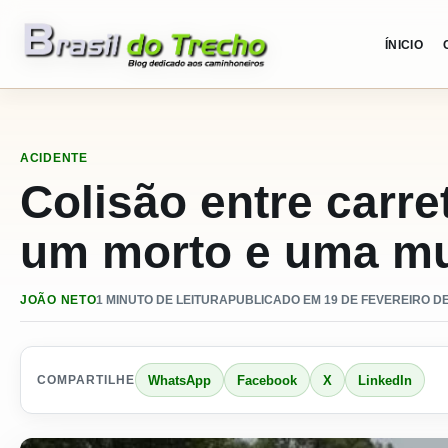
Pular para o conteudo
ÍNICIO
ACIDENTE
Colisão entre carr
um morto e uma mul
JOÃO NETO
1 MINUTO DE LEITURA
PUBLICADO EM 19 DE FEVEREIRO DE 
WhatsApp
Facebook
X
LinkedIn
COMPARTILHE