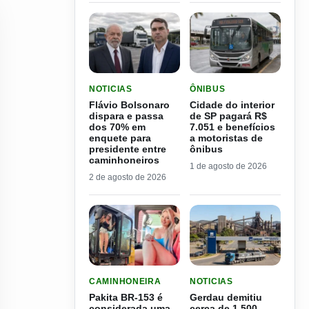
LER MATERIA: FLÁVIO BOLSONARO DISPARA E
LER MATERIA: CIDADE DO
NOTICIAS
ÔNIBUS
Flávio Bolsonaro
Cidade do interior
dispara e passa
de SP pagará R$
dos 70% em
7.051 e benefícios
enquete para
a motoristas de
presidente entre
ônibus
caminhoneiros
1 de agosto de 2026
2 de agosto de 2026
LER MATERIA: PAKITA BR-153 É CONSIDERADA
LER MATERIA: GERDAU D
CAMINHONEIRA
NOTICIAS
Pakita BR-153 é
Gerdau demitiu
considerada uma
cerca de 1.500