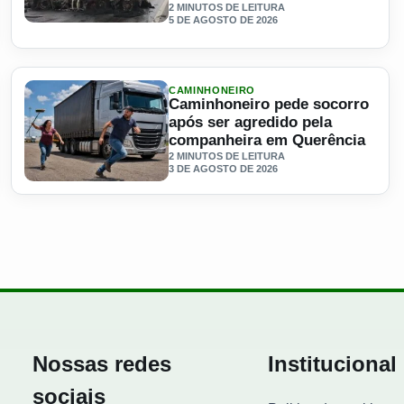
2 MINUTOS DE LEITURA
5 DE AGOSTO DE 2026
m explicação? O problema pode estar em uma gerenciadora de r
Ler materia: Caminhão com biodiesel pega fogo após batid
CAMINHONEIRO
Caminhoneiro pede socorro
após ser agredido pela
companheira em Querência
2 MINUTOS DE LEITURA
3 DE AGOSTO DE 2026
lta de novos caminhoneiros
Ler materia: Caminhoneiro pede socorro após ser agredid
Nossas redes
Institucional
sociais