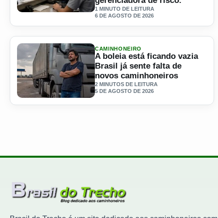
gerenciadora de risco.
1 MINUTO DE LEITURA
6 DE AGOSTO DE 2026
Ler materia: Perdeu um frete ou uma vaga de emprego se
CAMINHONEIRO
A boleia está ficando vazia
Brasil já sente falta de
novos caminhoneiros
2 MINUTOS DE LEITURA
5 DE AGOSTO DE 2026
Ler materia: A boleia está ficando vazia Brasil já sente fa