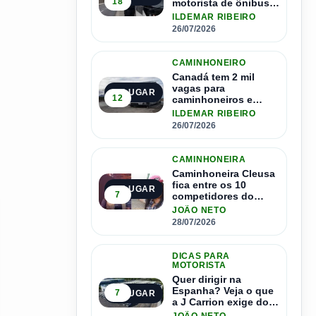
18
motorista de ônibus e
pode contratar até
ILDEMAR RIBEIRO
1.500 motoristas
26/07/2026
CAMINHONEIRO
Canadá tem 2 mil
vagas para
3º LUGAR
12
caminhoneiros e
salário de até R$ 24
ILDEMAR RIBEIRO
mil por mês
26/07/2026
CAMINHONEIRA
Caminhoneira Cleusa
fica entre os 10
4º LUGAR
7
competidores do
Master Driver Brasil
JOÃO NETO
28/07/2026
DICAS PARA
MOTORISTA
Quer dirigir na
Espanha? Veja o que
7
5º LUGAR
a J Carrion exige dos
brasileiros