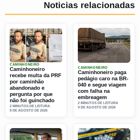
Noticias relacionadas
CAMINHONEIRO
Ler materia: Caminhoneiro recebe multa da PRF por cami
Ler materia: Caminhoneiro
CAMINHONEIRO
Caminhoneiro
Caminhoneiro paga
recebe multa da PRF
pedágio caro na BR-
por caminhão
040 e segue viagem
abandonado e
com falha na
pergunta por que
embreagem
não foi guinchado
2 MINUTOS DE LEITURA
2 MINUTOS DE LEITURA
9 DE AGOSTO DE 2026
9 DE AGOSTO DE 2026