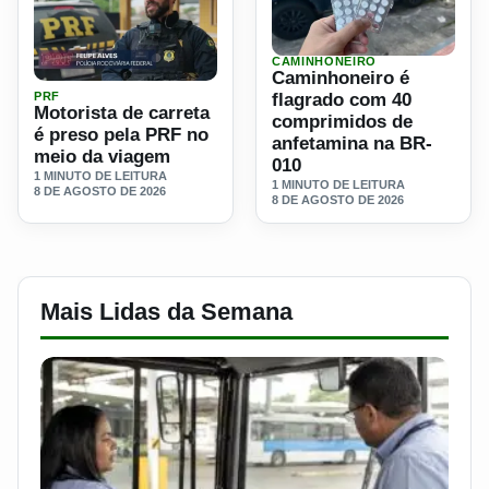
CAMINHONEIRO
Ler materia: Caminhoneiro 
Caminhoneiro é
Ler materia: Motorista de carreta é preso pela PRF no mei
PRF
flagrado com 40
Motorista de carreta
comprimidos de
é preso pela PRF no
anfetamina na BR-
meio da viagem
010
1 MINUTO DE LEITURA
1 MINUTO DE LEITURA
8 DE AGOSTO DE 2026
8 DE AGOSTO DE 2026
Mais Lidas da Semana