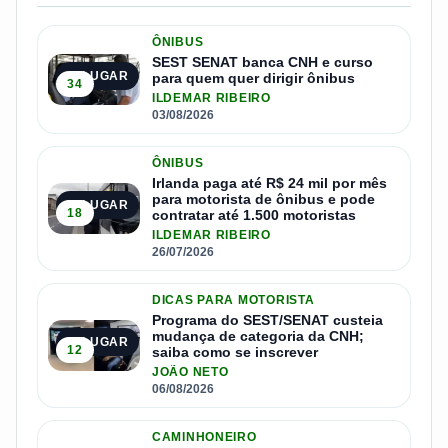
ÔNIBUS
SEST SENAT banca CNH e curso
1º LUGAR
para quem quer dirigir ônibus
34
ILDEMAR RIBEIRO
03/08/2026
ÔNIBUS
Irlanda paga até R$ 24 mil por mês
para motorista de ônibus e pode
2º LUGAR
18
contratar até 1.500 motoristas
ILDEMAR RIBEIRO
26/07/2026
DICAS PARA MOTORISTA
Programa do SEST/SENAT custeia
mudança de categoria da CNH;
3º LUGAR
12
saiba como se inscrever
JOÃO NETO
06/08/2026
CAMINHONEIRO