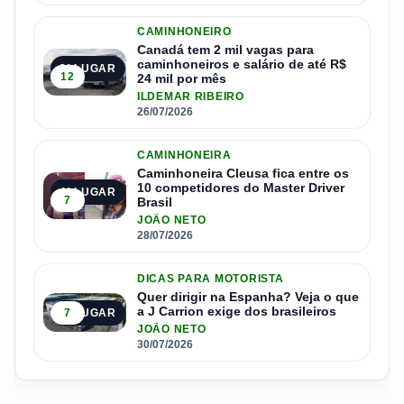
CAMINHONEIRO
Canadá tem 2 mil vagas para
caminhoneiros e salário de até R$
3º LUGAR
12
24 mil por mês
ILDEMAR RIBEIRO
26/07/2026
CAMINHONEIRA
Caminhoneira Cleusa fica entre os
10 competidores do Master Driver
4º LUGAR
7
Brasil
JOÃO NETO
28/07/2026
DICAS PARA MOTORISTA
Quer dirigir na Espanha? Veja o que
a J Carrion exige dos brasileiros
7
5º LUGAR
JOÃO NETO
30/07/2026