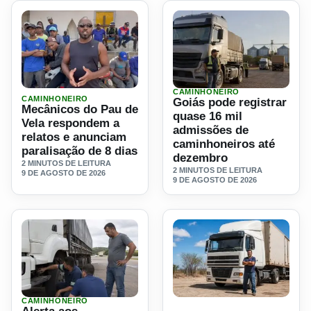
CAMINHONEIRO
Ler materia: Mecânicos do Pau de Vela respondem a relato
Ler materia: Goiás pode re
CAMINHONEIRO
Goiás pode registrar
Mecânicos do Pau de
quase 16 mil
Vela respondem a
admissões de
relatos e anunciam
caminhoneiros até
paralisação de 8 dias
dezembro
2 MINUTOS DE LEITURA
2 MINUTOS DE LEITURA
9 DE AGOSTO DE 2026
9 DE AGOSTO DE 2026
CAMINHONEIRO
Ler materia: Alerta aos caminhoneiros: relatos apontam 
Ler materia: Rio Grande do 