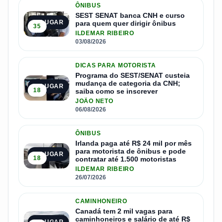
ÔNIBUS
SEST SENAT banca CNH e curso
1º LUGAR
para quem quer dirigir ônibus
35
ILDEMAR RIBEIRO
03/08/2026
DICAS PARA MOTORISTA
Programa do SEST/SENAT custeia
mudança de categoria da CNH;
2º LUGAR
18
saiba como se inscrever
JOÃO NETO
06/08/2026
ÔNIBUS
Irlanda paga até R$ 24 mil por mês
para motorista de ônibus e pode
3º LUGAR
18
contratar até 1.500 motoristas
ILDEMAR RIBEIRO
26/07/2026
CAMINHONEIRO
Canadá tem 2 mil vagas para
caminhoneiros e salário de até R$
4º LUGAR