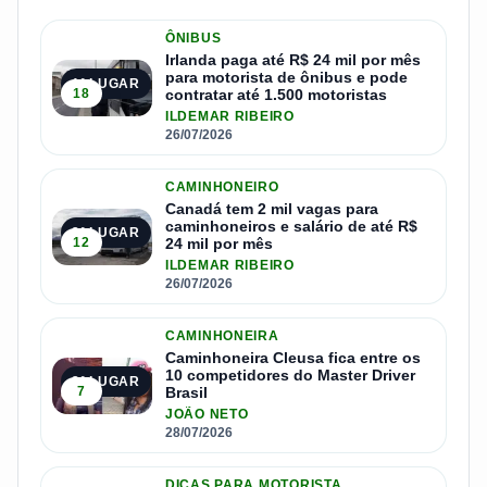
ÔNIBUS
Irlanda paga até R$ 24 mil por mês
para motorista de ônibus e pode
1º LUGAR
18
contratar até 1.500 motoristas
ILDEMAR RIBEIRO
26/07/2026
CAMINHONEIRO
Canadá tem 2 mil vagas para
caminhoneiros e salário de até R$
2º LUGAR
12
24 mil por mês
ILDEMAR RIBEIRO
26/07/2026
CAMINHONEIRA
Caminhoneira Cleusa fica entre os
10 competidores do Master Driver
3º LUGAR
7
Brasil
JOÃO NETO
28/07/2026
DICAS PARA MOTORISTA