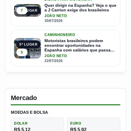
Quer dirigir na Espanha? Veja o que
a J Carrion exige dos brasileiros
7
4º LUGAR
JOÃO NETO
30/07/2026
CAMINHONEIRO
Motoristas brasileiros podem
5º LUGAR
encontrar oportunidades na
Espanha com salários que passam
5
de R$ 17 mil por mês
JOÃO NETO
22/07/2026
Mercado
MOEDAS E BOLSA
DOLAR
EURO
R$ 5,12
R$ 5,92