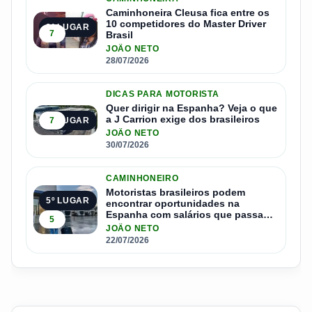
Caminhoneira Cleusa fica entre os
10 competidores do Master Driver
3º LUGAR
7
Brasil
JOÃO NETO
28/07/2026
DICAS PARA MOTORISTA
Quer dirigir na Espanha? Veja o que
a J Carrion exige dos brasileiros
7
4º LUGAR
JOÃO NETO
30/07/2026
CAMINHONEIRO
Motoristas brasileiros podem
5º LUGAR
encontrar oportunidades na
Espanha com salários que passam
5
de R$ 17 mil por mês
JOÃO NETO
22/07/2026