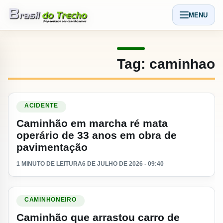
Pular para o conteudo
MENU
Abrir men
Tag:
caminhao
Ler materia: Caminhão em marcha ré mata operário de 33 a
ACIDENTE
Caminhão em marcha ré mata
operário de 33 anos em obra de
pavimentação
1 MINUTO DE LEITURA
6 DE JULHO DE 2026 - 09:40
Ler materia: Caminhão que arrastou carro de idosa na Via Du
CAMINHONEIRO
Caminhão que arrastou carro de